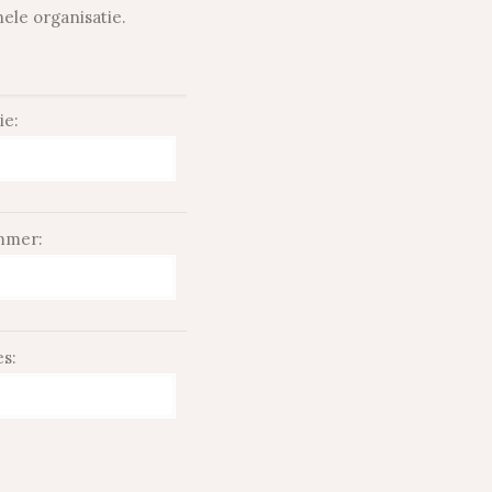
nele organisatie.
ie:
mmer:
es: