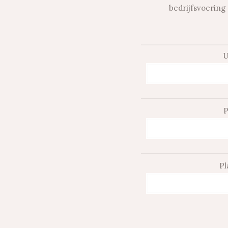
bedrijfsvoering 
U
P
Pl