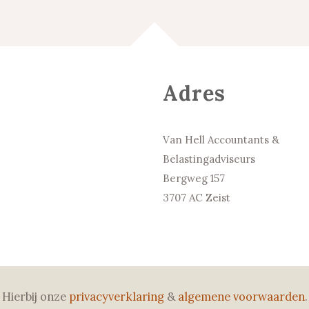
Adres
Van Hell Accountants &
Belastingadviseurs
Bergweg 157
3707 AC Zeist
Hierbij onze
privacyverklaring
&
algemene voorwaarden
.